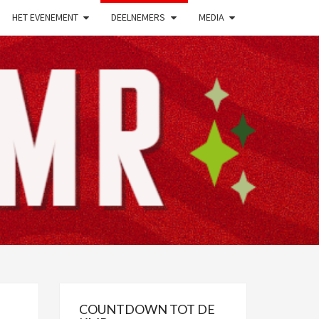
HET EVENEMENT
DEELNEMERS
MEDIA
23E
RENSTEIJN
MORIAL
ATTA 2025
COUNTDOWN TOT DE