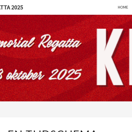
TTA 2025
HOME
D.R.V.
Euros
KNOR
ME
REG
BLOKKEN-