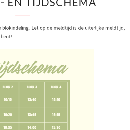
- EN TIJDSCHEMA
EN
TIJDSCHEMA
 blokindeling. Let op de meldtijd is de uiterlijke meldtijd,
 bent!