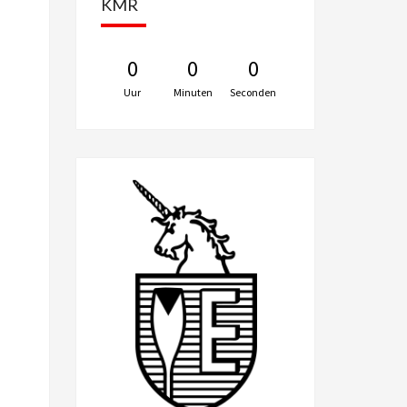
KMR
0
0
0
Uur
Minuten
Seconden